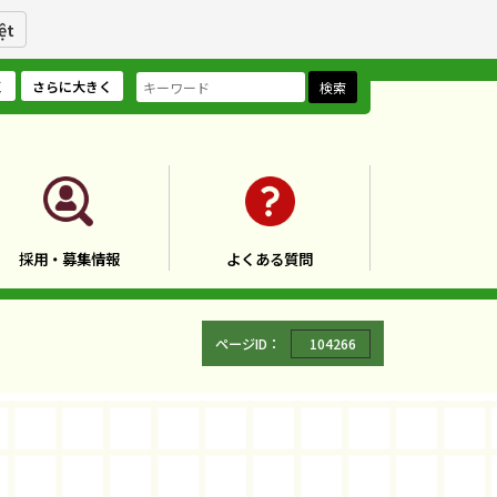
ệt
く
さらに大きく
検索
採用・募集情報
よくある質問
ページID：
104266