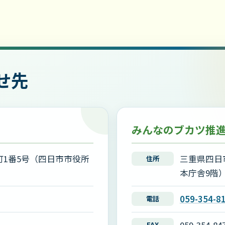
せ先
みんなのブカツ推
1番5号（四日市市役所
三重県四日
住所
本庁舎9階
059-354-8
電話
FAX