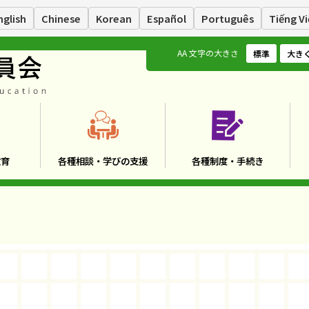
nglish
Chinese
Korean
Español
Português
Tiếng Vi
A
A
文字の大きさ
標準
大き
教育
各種相談・学びの支援
各種制度・手続き