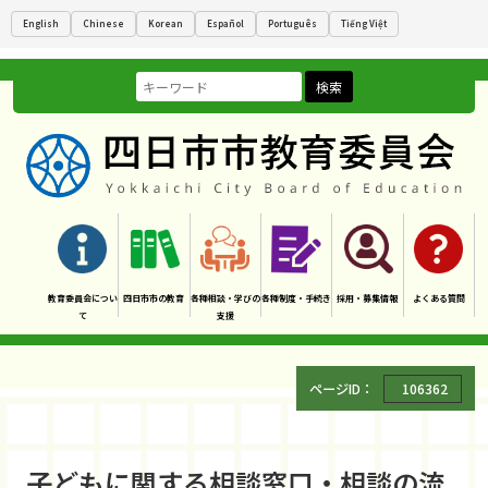
English
Chinese
Korean
Español
Português
Tiếng Việt
検索
教育委員会につい
四日市市の教育
各種相談・学びの
各種制度・手続き
採用・募集情報
よくある質問
て
支援
ページID：
106362
子どもに関する相談窓口・相談の流