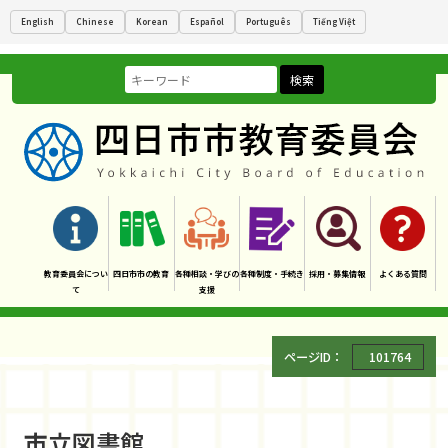
English
Chinese
Korean
Español
Português
Tiếng Việt
検索
教育委員会につい
四日市市の教育
各種相談・学びの
各種制度・手続き
採用・募集情報
よくある質問
て
支援
ページID：
101764
市立図書館