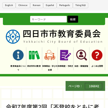
English
Chinese
Korean
Español
Português
Tiếng Việt
検索
教育委員会につい
四日市市の教育
各種相談・学びの
各種制度・手続き
採用・募集情報
よくある質問
て
支援
ページID：
106842
令和7年度第2回「不登校をともに考