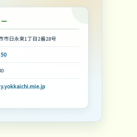
ター
市市日永東1丁目2番28号
350
80
y.yokkaichi.mie.jp