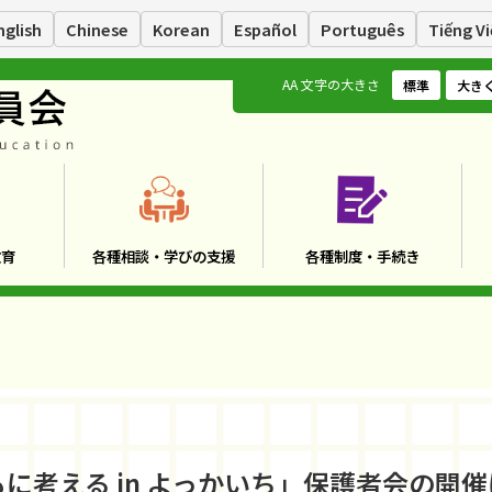
nglish
Chinese
Korean
Español
Português
Tiếng Vi
A
A
文字の大きさ
標準
大き
教育
各種相談・学びの支援
各種制度・手続き
に考える in よっかいち」保護者会の開