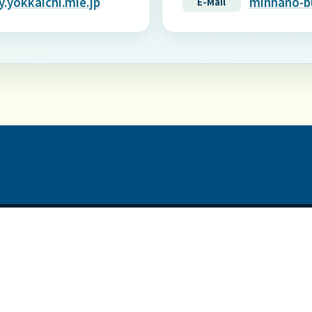
.yokkaichi.mie.jp
minnano-bu
E-Mail