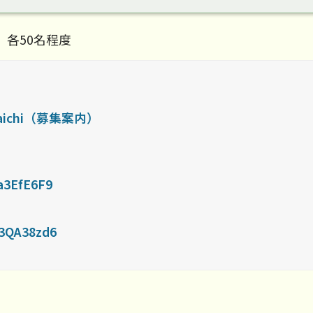
 各50名程度
aichi（募集案内）
a3EfE6F9
H3QA38zd6