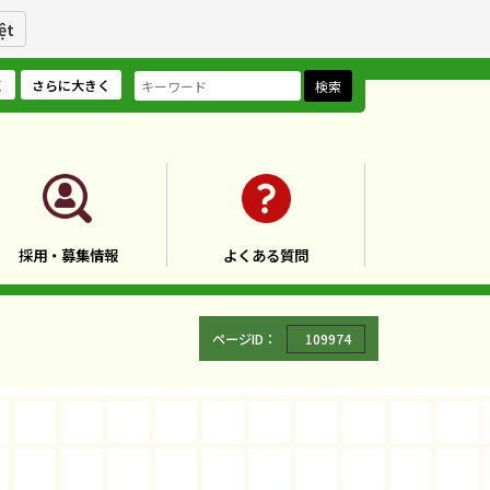
ệt
く
さらに大きく
検索
採用・募集情報
よくある質問
ページID：
109974