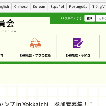
nglish
Chinese
Korean
Español
Português
Tiếng Vi
A
A
文字の大きさ
標準
大き
教育
各種相談・学びの支援
各種制度・手続き
 in Yokkaichi 参加者募集！！