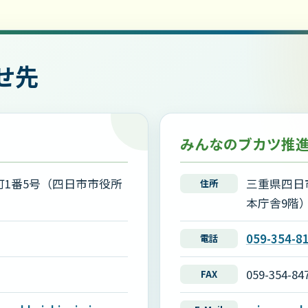
せ先
みんなのブカツ推
1番5号（四日市市役所
三重県四日
住所
本庁舎9階
059-354-8
電話
059-354-84
FAX