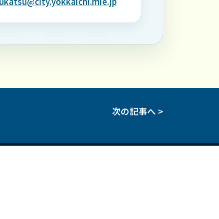
katsu@city.yokkaichi.mie.jp
次の記事へ >