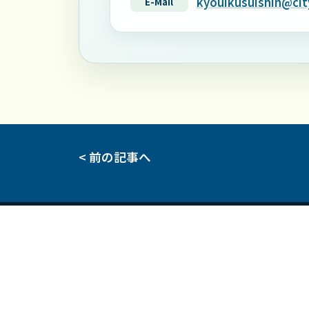
kyouikusuishin@city
E-Mail
< 前の記事へ