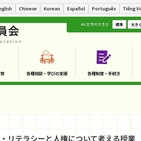
nglish
Chinese
Korean
Español
Português
Tiếng Vi
A
A
文字の大きさ
標準
大き
教育
各種相談・学びの支援
各種制度・手続き
ア・リテラシーと人権について考える授業