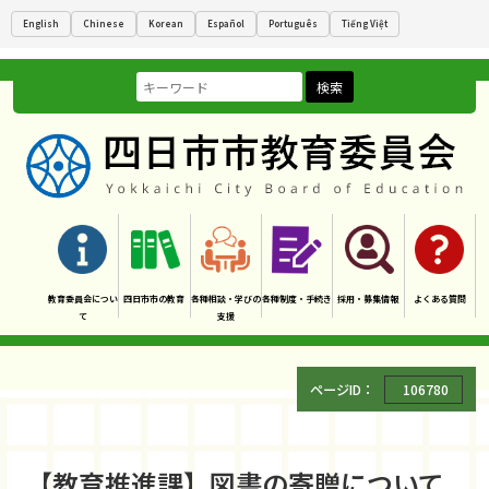
English
Chinese
Korean
Español
Português
Tiếng Việt
検索
教育委員会につい
四日市市の教育
各種相談・学びの
各種制度・手続き
採用・募集情報
よくある質問
て
支援
ページID：
106780
【教育推進課】図書の寄贈について