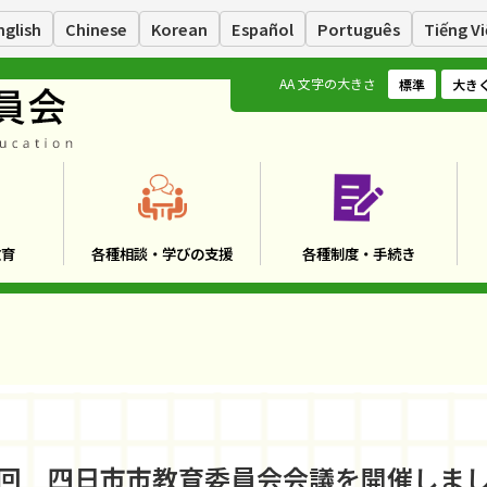
nglish
Chinese
Korean
Español
Português
Tiếng Vi
A
A
文字の大きさ
標準
大き
教育
各種相談・学びの支援
各種制度・手続き
0回 四日市市教育委員会会議を開催しま