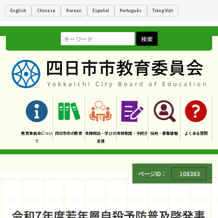
English
Chinese
Korean
Español
Português
Tiếng Việt
検索
教育委員会につい
四日市市の教育
各種相談・学びの
各種制度・手続き
採用・募集情報
よくある質問
て
支援
ページID：
108383
令和7年度若年層自殺予防普及啓発事