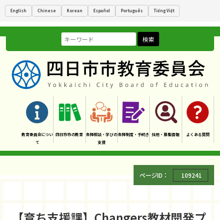
English
Chinese
Korean
Español
Português
Tiếng Việt
検索
教育委員会につい
四日市市の教育
各種相談・学びの
各種制度・手続き
採用・募集情報
よくある質問
て
支援
ページID：
109241
【育ち支援課】Changers教材開発プ