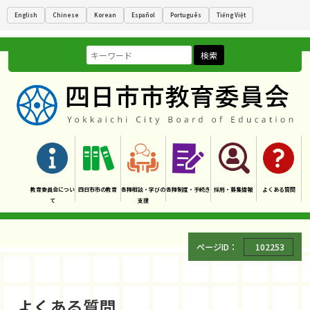
English
Chinese
Korean
Español
Português
Tiếng Việt
検索
教育委員会につい
四日市市の教育
各種相談・学びの
各種制度・手続き
採用・募集情報
よくある質問
て
支援
ページID：
102253
よくある質問