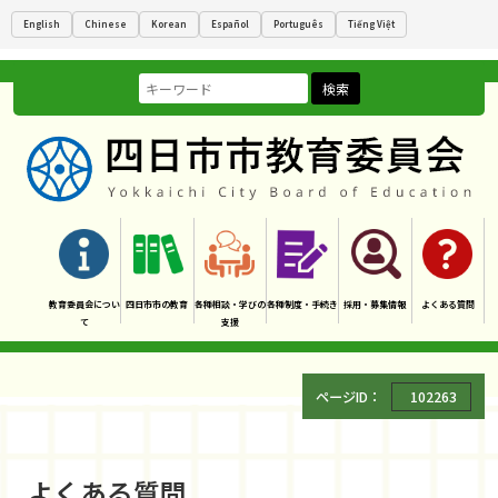
English
Chinese
Korean
Español
Português
Tiếng Việt
検索
教育委員会につい
四日市市の教育
各種相談・学びの
各種制度・手続き
採用・募集情報
よくある質問
て
支援
ページID：
102263
よくある質問