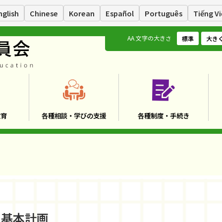
nglish
Chinese
Korean
Español
Português
Tiếng Vi
A
A
文字の大きさ
標準
大き
教育
各種相談・学びの支援
各種制度・手続き
・基本計画