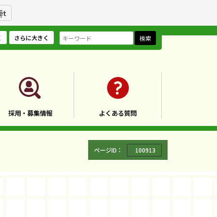
ệt
く
さらに大きく
検索
採用・募集情報
よくある質問
ページID：
100913