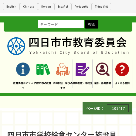
English
Chinese
Korean
Español
Português
Tiếng Việt
検索
教育委員会につい
四日市市の教育
各種相談・学びの
各種制度・手続き
採用・募集情報
よくある質問
て
支援
ページID：
101417
四日市市学校給食センター施設見