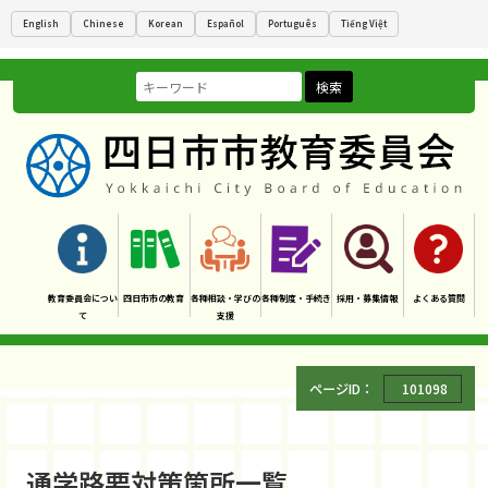
English
Chinese
Korean
Español
Português
Tiếng Việt
検索
教育委員会につい
四日市市の教育
各種相談・学びの
各種制度・手続き
採用・募集情報
よくある質問
て
支援
ページID：
101098
通学路要対策箇所一覧