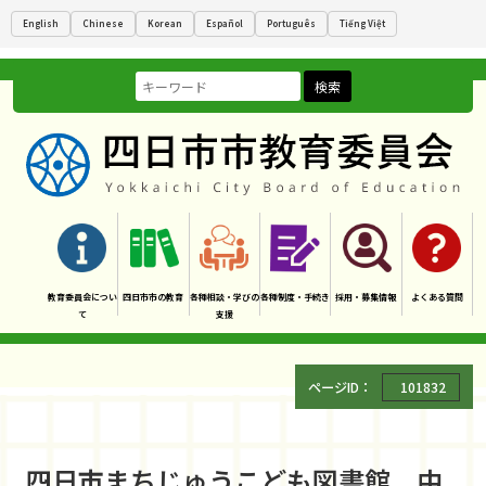
English
Chinese
Korean
Español
Português
Tiếng Việt
検索
教育委員会につい
四日市市の教育
各種相談・学びの
各種制度・手続き
採用・募集情報
よくある質問
て
支援
ページID：
101832
四日市まちじゅうこども図書館 中