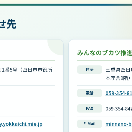
せ先
みんなのブカツ推
1番5号（四日市市役所
三重県四日
住所
本庁舎9階
059-354-8
電話
059-354-84
FAX
.yokkaichi.mie.jp
minnano-bu
E-Mail