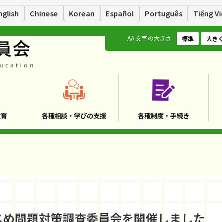
nglish
Chinese
Korean
Español
Português
Tiếng Vi
A
A
文字の大きさ
標準
大き
教育
各種相談・学びの支援
各種制度・手続き
じめ問題対策調査委員会を開催しました