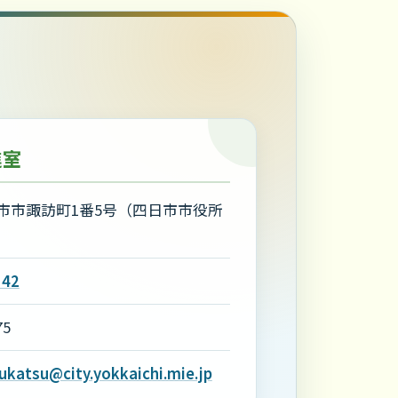
進室
市市諏訪町1番5号（四日市市役所
）
142
75
katsu@city.yokkaichi.mie.jp