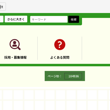
ệt
く
さらに大きく
検索
採用・募集情報
よくある質問
ページID：
104936