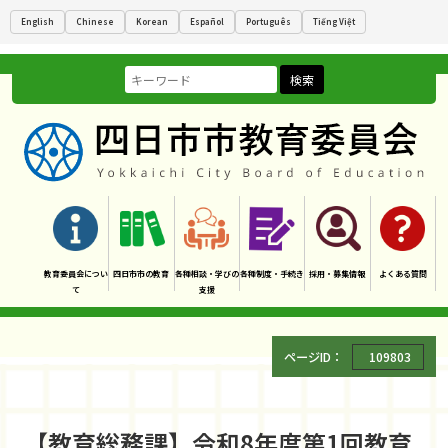
English
Chinese
Korean
Español
Português
Tiếng Việt
検索
教育委員会につい
四日市市の教育
各種相談・学びの
各種制度・手続き
採用・募集情報
よくある質問
て
支援
ページID：
109803
【教育総務課】令和8年度第1回教育