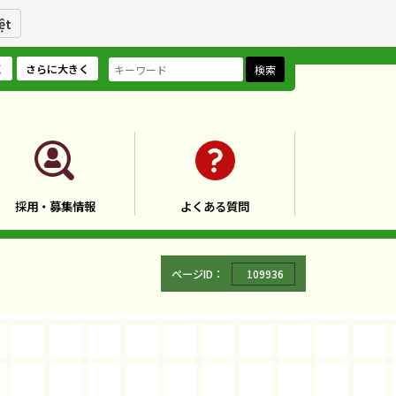
ệt
く
さらに大きく
検索
採用・募集情報
よくある質問
ページID：
109936