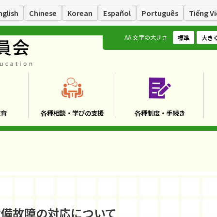
nglish
Chinese
Korean
Español
Português
Tiếng Vi
A
A
文字の大きさ
標準
大き
教育
各種相談・学びの支援
各種制度・手続き
設備故障の対応について