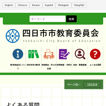
English
Chinese
Korean
Español
Português
Tiếng Việt
検索
教育委員会につい
四日市市の教育
各種相談・学びの
各種制度・手続き
採用・募集情報
よくある質問
て
支援
ページID：
102216
よくある質問