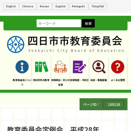
English
Chinese
Korean
Español
Português
Tiếng Việt
検索
教育委員会につい
四日市市の教育
各種相談・学びの
各種制度・手続き
採用・募集情報
よくある質問
て
支援
ページID：
100130
教育委員会定例会 平成28年