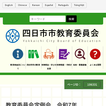
English
Chinese
Korean
Español
Português
Tiếng Việt
検索
教育委員会につい
四日市市の教育
各種相談・学びの
各種制度・手続き
採用・募集情報
よくある質問
て
支援
ページID：
106331
教育委員会定例会 令和7年