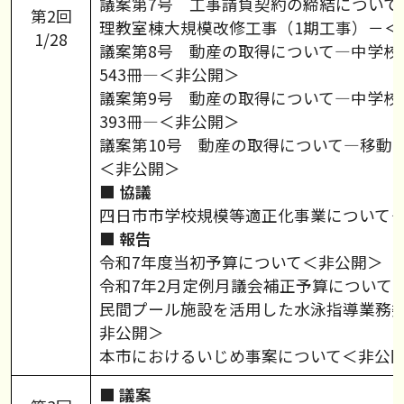
議案第7号 工事請負契約の締結について
第2回
理教室棟大規模改修工事（1期工事）－＜
1/28
議案第8号 動産の取得について―中学校
543冊―＜非公開＞
議案第9号 動産の取得について―中学校
393冊―＜非公開＞
議案第10号 動産の取得について―移動
＜非公開＞
■ 協議
四日市市学校規模等適正化事業について
■ 報告
令和7年度当初予算について＜非公開＞
令和7年2月定例月議会補正予算について
民間プール施設を活用した水泳指導業務
非公開＞
本市におけるいじめ事案について＜非公
■ 議案