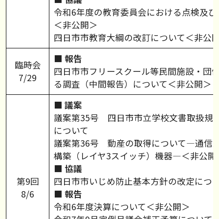
令和6年度の教育委員会における点検及び
＜非公開＞
四日市市教育大綱の改訂について＜非公
■ 報告
臨時会
四日市市フリースクール等民間施設・団
7/29
る調査（中間報告）について＜非公開＞
■ 議案
議案第35号 四日市市立学校文書取扱規
について
議案第36号 動産の取得について―通信
構築（レイヤ3スイッチ）機器―＜非公開
■ 協議
第9回
四日市市いじめ防止基本方針の改定につ
8/6
■ 報告
令和6年度決算について＜非公開＞