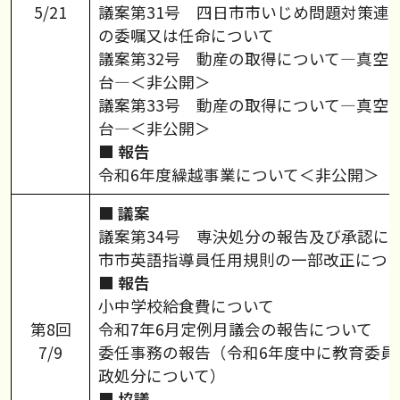
5/21
議案第31号 四日市市いじめ問題対策連
の委嘱又は任命について
議案第32号 動産の取得について―真空
台―＜非公開＞
議案第33号 動産の取得について―真空
台―＜非公開＞
■ 報告
令和6年度繰越事業について＜非公開＞
■ 議案
議案第34号 専決処分の報告及び承認に
市市英語指導員任用規則の一部改正につ
■ 報告
小中学校給食費について
第8回
令和7年6月定例月議会の報告について
7/9
委任事務の報告（令和6年度中に教育委員
政処分について）
■ 協議